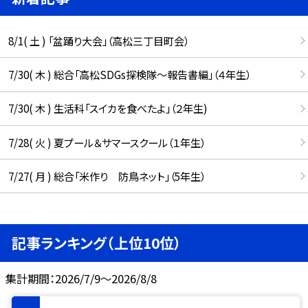
8/1( 土 ) 「盆踊り大会」（高松三丁目町会）
7/30( 木 ) 総合「高松SDGs探検隊〜報告書編」（４年生）
7/30( 木 ) 生活科「スイカを食べたよ」（２年生)
7/28( 火 ) 夏プール＆サマースクール（１年生）
7/27( 月 ) 総合「米作り 防鳥ネット」（5年生）
記事ランキング（上位10位）
集計期間：2026/7/9～2026/8/8