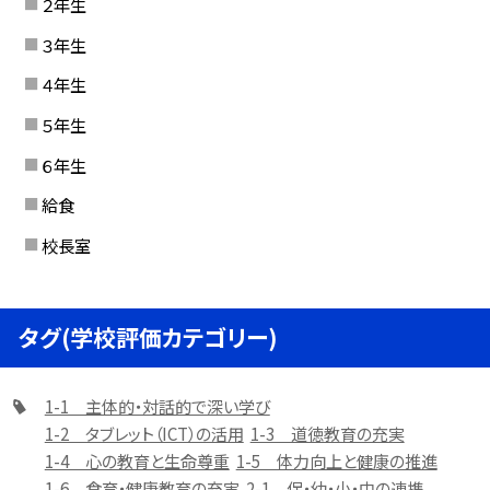
２年生
３年生
４年生
５年生
６年生
給食
校長室
タグ(学校評価カテゴリー)
1-1 主体的・対話的で深い学び
1-2 タブレット（ICT）の活用
1-3 道徳教育の充実
1-4 心の教育と生命尊重
1-5 体力向上と健康の推進
1-6 食育・健康教育の充実
2-1 保・幼・小・中の連携