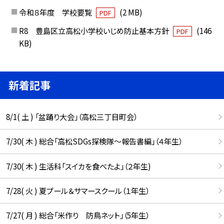
令和８年度 学校要覧
(2 MB)
PDF
R8 豊島区立高松小学校いじめ防止基本方針
(146
PDF
KB)
新着記事
8/1( 土 ) 「盆踊り大会」（高松三丁目町会）
7/30( 木 ) 総合「高松SDGs探検隊〜報告書編」（４年生）
7/30( 木 ) 生活科「スイカを食べたよ」（２年生)
7/28( 火 ) 夏プール＆サマースクール（１年生）
7/27( 月 ) 総合「米作り 防鳥ネット」（5年生）