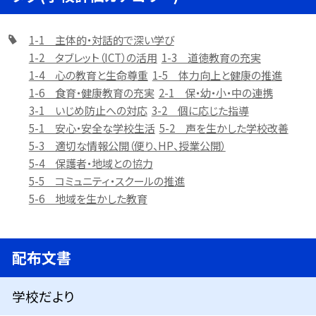
1-1 主体的・対話的で深い学び
1-2 タブレット（ICT）の活用
1-3 道徳教育の充実
1-4 心の教育と生命尊重
1-5 体力向上と健康の推進
1-6 食育・健康教育の充実
2-1 保・幼・小・中の連携
3-1 いじめ防止への対応
3-2 個に応じた指導
5-1 安心・安全な学校生活
5-2 声を生かした学校改善
5-3 適切な情報公開（便り、HP、授業公開）
5-4 保護者・地域との協力
5-5 コミュニティ・スクールの推進
5-6 地域を生かした教育
配布文書
学校だより