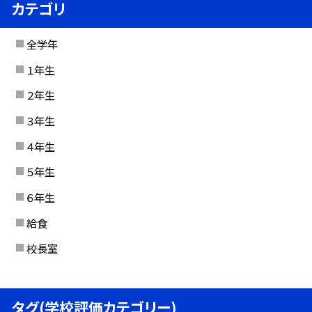
カテゴリ
全学年
１年生
２年生
３年生
４年生
５年生
６年生
給食
校長室
タグ(学校評価カテゴリー)