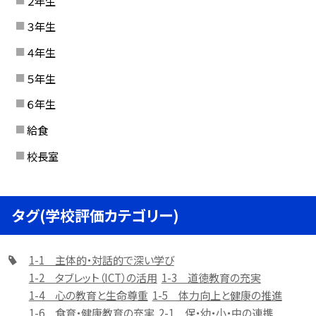
２年生
３年生
４年生
５年生
６年生
給食
校長室
タグ(学校評価カテゴリー)
1-1 主体的・対話的で深い学び
1-2 タブレット（ICT）の活用
1-3 道徳教育の充実
1-4 心の教育と生命尊重
1-5 体力向上と健康の推進
1-6 食育・健康教育の充実
2-1 保・幼・小・中の連携