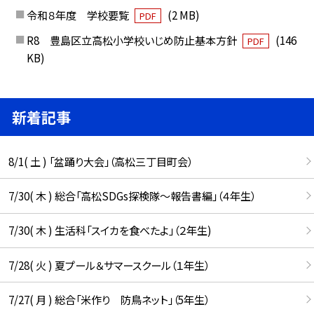
令和８年度 学校要覧
(2 MB)
PDF
R8 豊島区立高松小学校いじめ防止基本方針
(146
PDF
KB)
新着記事
8/1( 土 ) 「盆踊り大会」（高松三丁目町会）
7/30( 木 ) 総合「高松SDGs探検隊〜報告書編」（４年生）
7/30( 木 ) 生活科「スイカを食べたよ」（２年生)
7/28( 火 ) 夏プール＆サマースクール（１年生）
7/27( 月 ) 総合「米作り 防鳥ネット」（5年生）