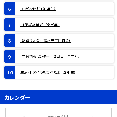
「中学校体験」（６年生）
「１学期終業式」（全学年）
「盆踊り大会」（高松三丁目町会）
「学習情報センター ２日目」（全学年）
生活科「スイカを食べたよ」（２年生)
カレンダー
8月