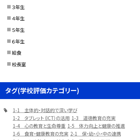
３年生
４年生
５年生
６年生
給食
校長室
タグ(学校評価カテゴリー)
1-1 主体的・対話的で深い学び
1-2 タブレット（ICT）の活用
1-3 道徳教育の充実
1-4 心の教育と生命尊重
1-5 体力向上と健康の推進
1-6 食育・健康教育の充実
2-1 保・幼・小・中の連携