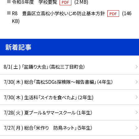
令和８年度 学校要覧
(2 MB)
PDF
R8 豊島区立高松小学校いじめ防止基本方針
(146
PDF
KB)
新着記事
8/1( 土 ) 「盆踊り大会」（高松三丁目町会）
7/30( 木 ) 総合「高松SDGs探検隊〜報告書編」（４年生）
7/30( 木 ) 生活科「スイカを食べたよ」（２年生)
7/28( 火 ) 夏プール＆サマースクール（１年生）
7/27( 月 ) 総合「米作り 防鳥ネット」（5年生）