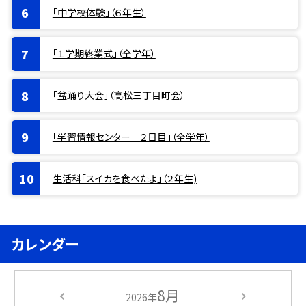
「中学校体験」（６年生）
「１学期終業式」（全学年）
「盆踊り大会」（高松三丁目町会）
「学習情報センター ２日目」（全学年）
生活科「スイカを食べたよ」（２年生)
カレンダー
8月
2026年