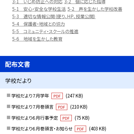
3-1 いじめ防止への対応
3-2 個に応じた指導
5-1 安心・安全な学校生活
5-2 声を生かした学校改善
5-3 適切な情報公開（便り、HP、授業公開）
5-4 保護者・地域との協力
5-5 コミュニティ・スクールの推進
5-6 地域を生かした教育
配布文書
学校だより
学校だより７月学年
(247 KB)
PDF
学校だより７月巻頭言
(210 KB)
PDF
学校だより６月行事予定
(75 KB)
PDF
学校だより６月巻頭言・お知らせ
(403 KB)
PDF