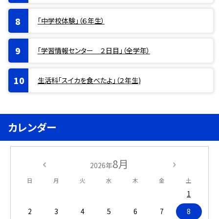
「中学校体験」（６年生）
「学習情報センター ２日目」（全学年）
生活科「スイカを食べたよ」（２年生)
カレンダー
8月
2026年
日
月
火
水
木
金
土
1
2
3
4
5
6
7
8