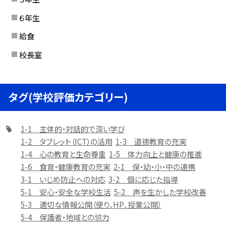
６年生
給食
校長室
タグ(学校評価カテゴリー)
1-1 主体的・対話的で深い学び
1-2 タブレット（ICT）の活用
1-3 道徳教育の充実
1-4 心の教育と生命尊重
1-5 体力向上と健康の推進
1-6 食育・健康教育の充実
2-1 保・幼・小・中の連携
3-1 いじめ防止への対応
3-2 個に応じた指導
5-1 安心・安全な学校生活
5-2 声を生かした学校改善
5-3 適切な情報公開（便り、HP、授業公開）
5-4 保護者・地域との協力