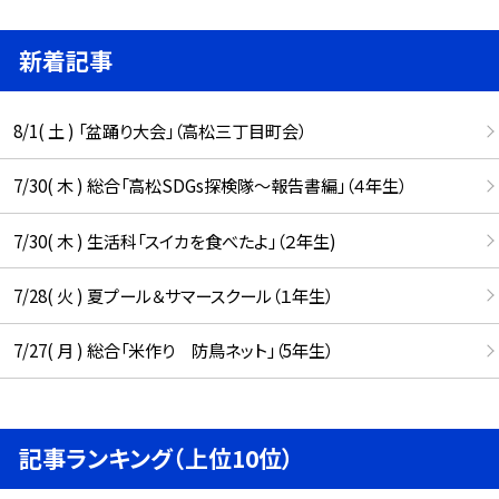
新着記事
8/1( 土 ) 「盆踊り大会」（高松三丁目町会）
7/30( 木 ) 総合「高松SDGs探検隊〜報告書編」（４年生）
7/30( 木 ) 生活科「スイカを食べたよ」（２年生)
7/28( 火 ) 夏プール＆サマースクール（１年生）
7/27( 月 ) 総合「米作り 防鳥ネット」（5年生）
記事ランキング（上位10位）