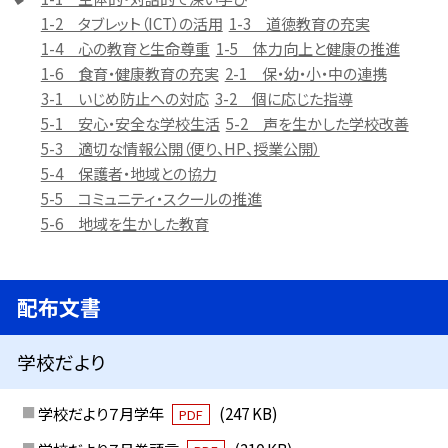
1-2 タブレット（ICT）の活用
1-3 道徳教育の充実
1-4 心の教育と生命尊重
1-5 体力向上と健康の推進
1-6 食育・健康教育の充実
2-1 保・幼・小・中の連携
3-1 いじめ防止への対応
3-2 個に応じた指導
5-1 安心・安全な学校生活
5-2 声を生かした学校改善
5-3 適切な情報公開（便り、HP、授業公開）
5-4 保護者・地域との協力
5-5 コミュニティ・スクールの推進
5-6 地域を生かした教育
配布文書
学校だより
学校だより７月学年
(247 KB)
PDF