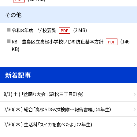
その他
令和８年度 学校要覧
(2 MB)
PDF
R8 豊島区立高松小学校いじめ防止基本方針
(146
PDF
KB)
新着記事
8/1( 土 ) 「盆踊り大会」（高松三丁目町会）
7/30( 木 ) 総合「高松SDGs探検隊〜報告書編」（４年生）
7/30( 木 ) 生活科「スイカを食べたよ」（２年生)