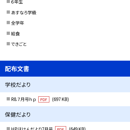
６年生
あすなろ学級
全学年
給食
できごと
配布文書
学校だより
R8.７月号ｈｐ
(697 KB)
PDF
保健だより
HPほけんだより7月号
(649 KB)
PDF