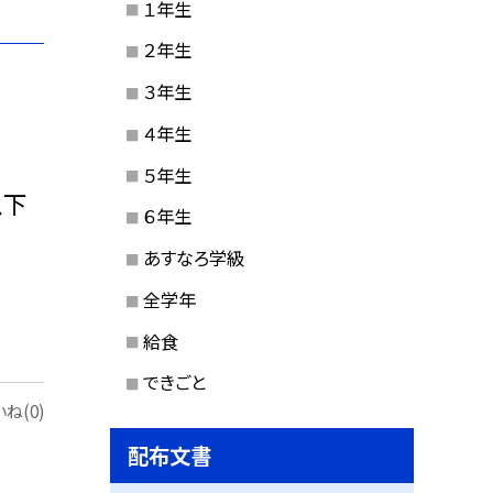
１年生
２年生
３年生
４年生
５年生
以下
６年生
あすなろ学級
全学年
給食
できごと
ね(0)
配布文書