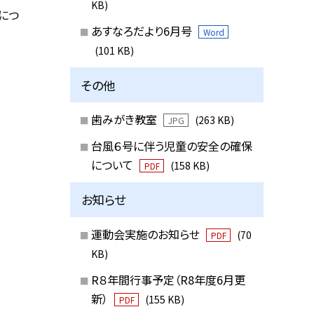
KB)
導につ
あすなろだより6月号
Word
(101 KB)
その他
歯みがき教室
(263 KB)
JPG
台風６号に伴う児童の安全の確保
について
(158 KB)
PDF
お知らせ
運動会実施のお知らせ
(70
PDF
KB)
R８年間行事予定（R8年度6月更
新）
(155 KB)
PDF