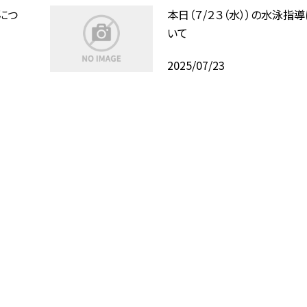
導につ
本日（７/２３（水））の水泳指
いて
2025/07/23