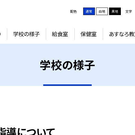
配色
通常
白地
黒地
文字
り
学校の様子
給食室
保健室
あすなろ教
学校の様子
泳指導について