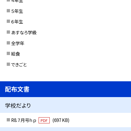
４年生
５年生
６年生
あすなろ学級
全学年
給食
できごと
配布文書
学校だより
R8.７月号ｈｐ
(697 KB)
PDF