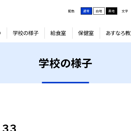
配色
通常
白地
黒地
文字
り
学校の様子
給食室
保健室
あすなろ教
学校の様子
 ３３