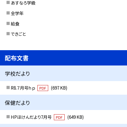
あすなろ学級
全学年
給食
できごと
配布文書
学校だより
R8.７月号ｈｐ
(697 KB)
PDF
保健だより
HPほけんだより7月号
(649 KB)
PDF