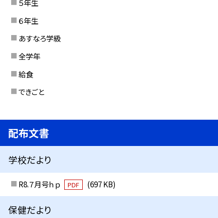
５年生
６年生
あすなろ学級
全学年
給食
できごと
配布文書
学校だより
R8.７月号ｈｐ
(697 KB)
PDF
保健だより