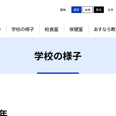
配色
通常
白地
黒地
文字
り
学校の様子
給食室
保健室
あすなろ教
学校の様子
１年