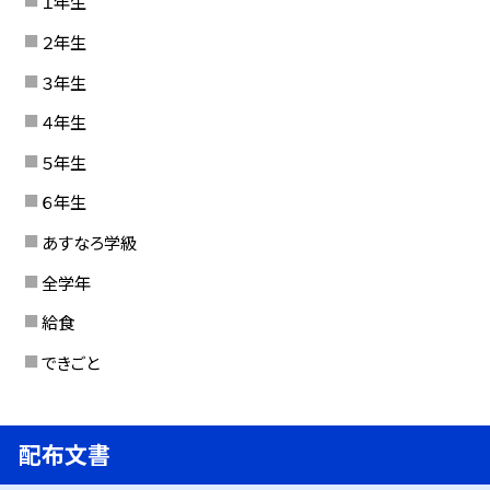
１年生
２年生
３年生
４年生
５年生
６年生
あすなろ学級
全学年
給食
できごと
配布文書