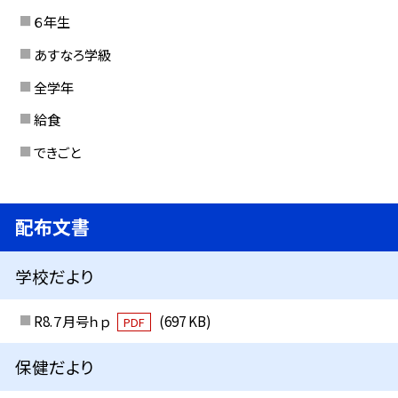
６年生
あすなろ学級
全学年
給食
できごと
配布文書
学校だより
R8.７月号ｈｐ
(697 KB)
PDF
保健だより