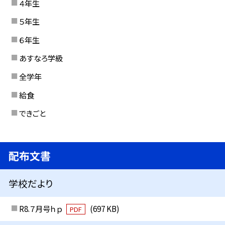
４年生
５年生
６年生
あすなろ学級
全学年
給食
できごと
配布文書
学校だより
R8.７月号ｈｐ
(697 KB)
PDF