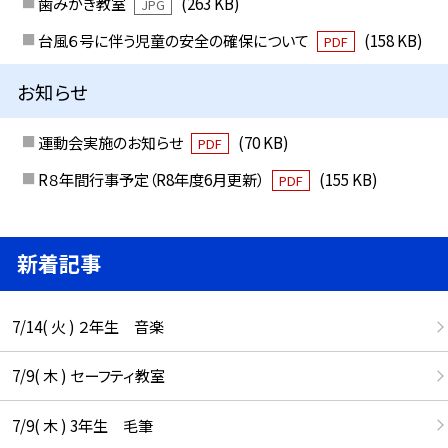
歯みがき教室
(263 KB)
JPG
台風６号に伴う児童の安全の確保について
(158 KB)
PDF
お知らせ
運動会実施のお知らせ
(70 KB)
PDF
R８年間行事予定（R8年度6月更新）
(155 KB)
PDF
新着記事
7/14( 火 ) ２年生 音楽
7/9( 木 ) セーフティ教室
7/9( 木 ) 3年生 毛筆