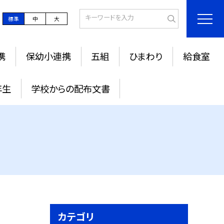
標準
中
大
携
保幼小連携
五組
ひまわり
給食室
年生
学校からの配布文書
カテゴリ