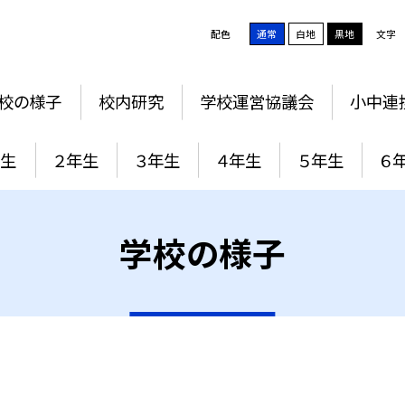
配色
通常
白地
黒地
文字
校の様子
校内研究
学校運営協議会
小中連
年生
２年生
３年生
４年生
５年生
６
学校の様子