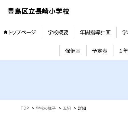
豊島区立長崎小学校
トップページ
学校概要
年間指導計画
学
保健室
予定表
１
TOP
>
学校の様子
>
五組
>
詳細