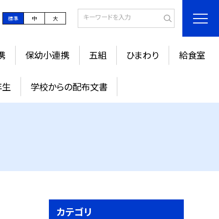
標準
中
大
携
保幼小連携
五組
ひまわり
給食室
年生
学校からの配布文書
カテゴリ