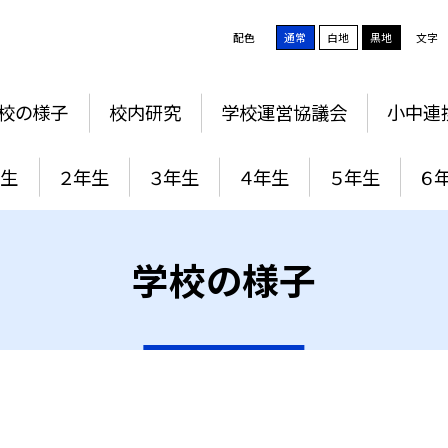
配色
通常
白地
黒地
文字
校の様子
校内研究
学校運営協議会
小中連
年生
２年生
３年生
４年生
５年生
６
学校の様子