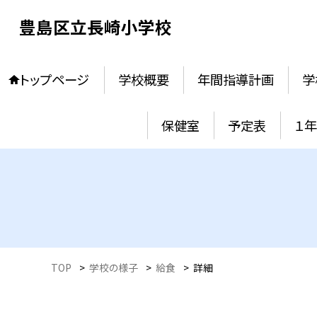
豊島区立長崎小学校
トップページ
学校概要
年間指導計画
学
保健室
予定表
１
TOP
>
学校の様子
>
給食
>
詳細