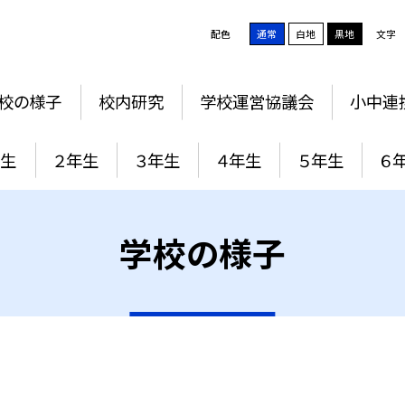
配色
通常
白地
黒地
文字
校の様子
校内研究
学校運営協議会
小中連
年生
２年生
３年生
４年生
５年生
６
学校の様子