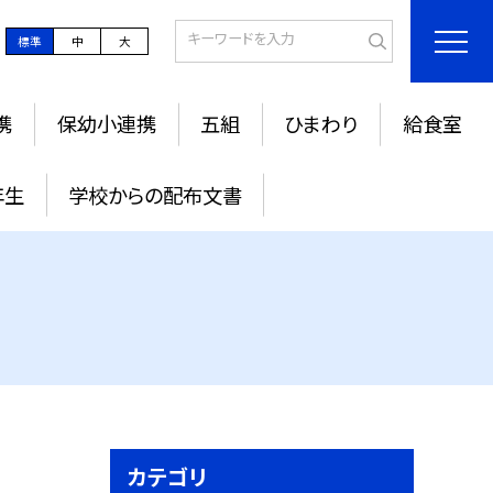
標準
中
大
携
保幼小連携
五組
ひまわり
給食室
年生
学校からの配布文書
カテゴリ