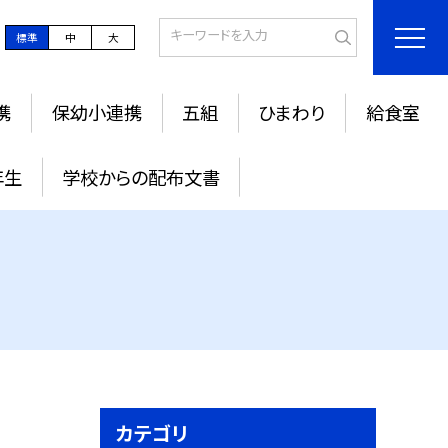
標準
中
大
携
保幼小連携
五組
ひまわり
給食室
年生
学校からの配布文書
カテゴリ