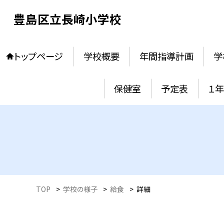
豊島区立長崎小学校
トップページ
学校概要
年間指導計画
学
保健室
予定表
１
TOP
>
学校の様子
>
給食
>
詳細