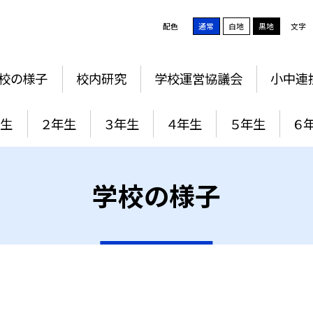
配色
通常
白地
黒地
文字
校の様子
校内研究
学校運営協議会
小中連
年生
２年生
３年生
４年生
５年生
６
学校の様子