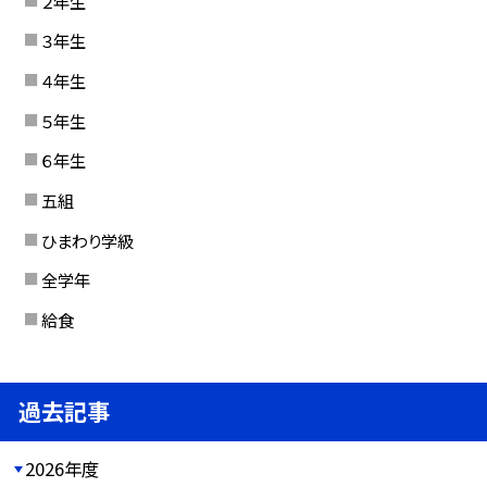
２年生
３年生
４年生
５年生
６年生
五組
ひまわり学級
全学年
給食
過去記事
2026年度