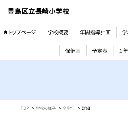
豊島区立長崎小学校
トップページ
学校概要
年間指導計画
学
保健室
予定表
１
TOP
>
学校の様子
>
全学年
>
詳細