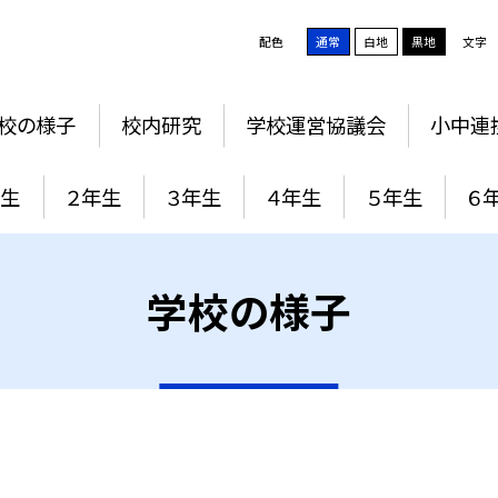
配色
通常
白地
黒地
文字
校の様子
校内研究
学校運営協議会
小中連
年生
２年生
３年生
４年生
５年生
６
学校の様子