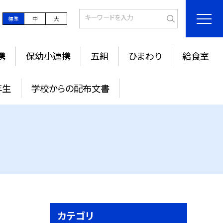
標準
中
大
携
保幼小連携
五組
ひまわり
給食室
年生
学校からの配布文書
カテゴリ