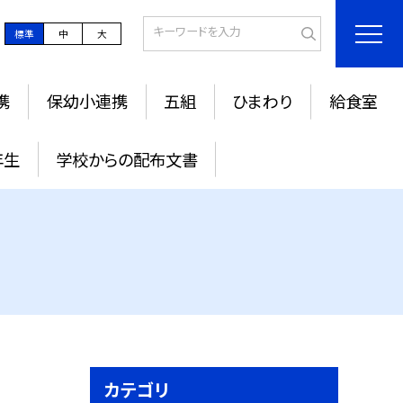
標準
中
大
携
保幼小連携
五組
ひまわり
給食室
年生
学校からの配布文書
カテゴリ