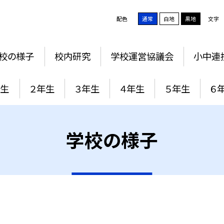
配色
通常
白地
黒地
文字
校の様子
校内研究
学校運営協議会
小中連
年生
２年生
３年生
４年生
５年生
６
学校の様子