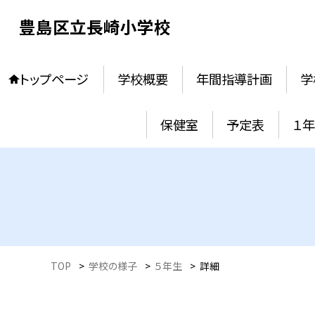
豊島区立長崎小学校
トップページ
学校概要
年間指導計画
学
保健室
予定表
１
TOP
>
学校の様子
>
５年生
>
詳細