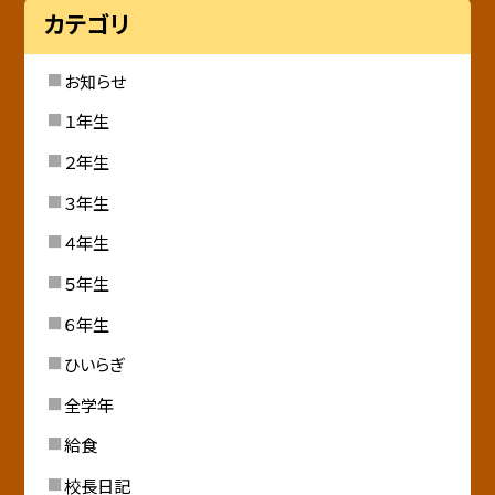
カテゴリ
お知らせ
１年生
２年生
３年生
４年生
５年生
６年生
ひいらぎ
全学年
給食
校長日記