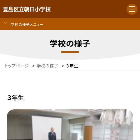
豊島区立朝日小学校
学校の様子メニュー
学校の様子
トップページ
>
学校の様子
>
３年生
３年生