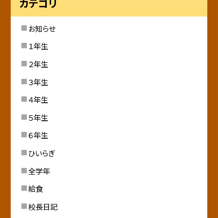
カテゴリ
お知らせ
１年生
２年生
３年生
４年生
５年生
６年生
ひいらぎ
全学年
給食
校長日記