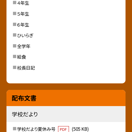
４年生
５年生
６年生
ひいらぎ
全学年
給食
校長日記
配布文書
学校だより
学校だより夏休み号
(505 KB)
PDF