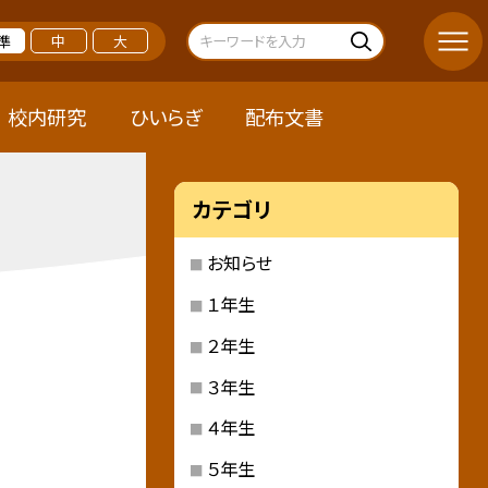
準
中
大
校内研究
ひいらぎ
配布文書
カテゴリ
お知らせ
１年生
２年生
３年生
４年生
５年生