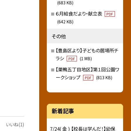
(683 KB)
６月給食だより・献立表
PDF
(642 KB)
その他
【豊島区より】子どもの居場所チ
ラシ
(1 MB)
PDF
【巣鴨五丁目地区】第１回公園ワ
ークショップ
(813 KB)
PDF
新着記事
いいね(1)
7/24( 金 ) 【校長は学んだ！】幼保