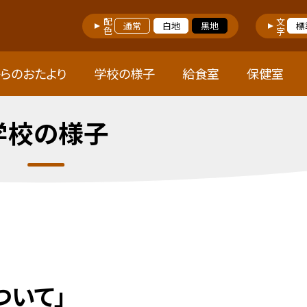
配色
文字
通常
白地
黒地
標
らのおたより
学校の様子
給食室
保健室
学校の様子
ついて」