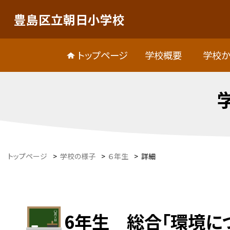
豊島区立朝日小学校
トップページ
学校概要
学校か
トップページ
>
学校の様子
>
６年生
>
詳細
6年生 総合「環境に