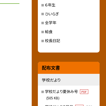
６年生
ひいらぎ
全学年
給食
校長日記
配布文書
学校だより
学校だより夏休み号
PDF
(505 KB)