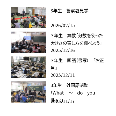
3年生 警察署見学
2026/02/15
３年生 算数「分数を使った
大きさの表し方を調べよう」
2025/12/16
３年生 国語（書写） 「お正
月」
2025/12/11
3年生 外国語活動
「What ～ do you
like？」
2025/11/17