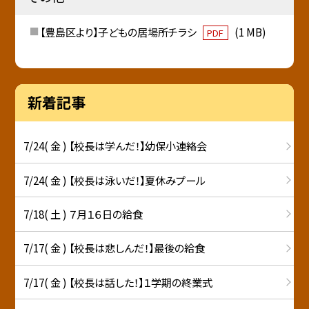
【豊島区より】子どもの居場所チラシ
(1 MB)
PDF
新着記事
7/24( 金 ) 【校長は学んだ！】幼保小連絡会
7/24( 金 ) 【校長は泳いだ！】夏休みプール
7/18( 土 ) ７月１６日の給食
7/17( 金 ) 【校長は悲しんだ！】最後の給食
7/17( 金 ) 【校長は話した！】１学期の終業式