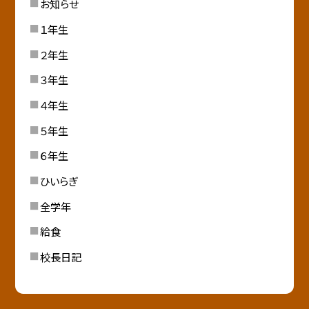
お知らせ
１年生
２年生
３年生
４年生
５年生
６年生
ひいらぎ
全学年
給食
校長日記