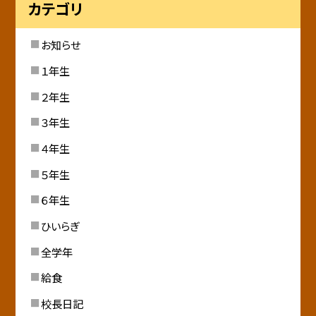
カテゴリ
お知らせ
１年生
２年生
３年生
４年生
５年生
６年生
ひいらぎ
全学年
給食
校長日記