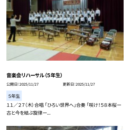
音楽会リハーサル（５年生）
公開日
2025/11/27
更新日
2025/11/27
５年生
１１／２７（木）合唱 「ひろい世界へ」合奏 「咲け！５８本桜ー
古と今を結ぶ旋律ー...