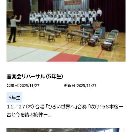
音楽会リハーサル（５年生）
公開日
2025/11/27
更新日
2025/11/27
５年生
１１／２７（木）合唱 「ひろい世界へ」合奏 「咲け！５８本桜ー
古と今を結ぶ旋律ー...