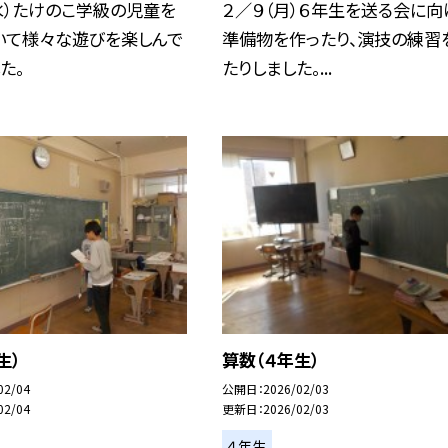
水）たけのこ学級の児童を
２／９（月）６年生を送る会に向
いて様々な遊びを楽しんで
準備物を作ったり、演技の練習
た。
たりしました。...
生）
算数（４年生）
02/04
公開日
2026/02/03
02/04
更新日
2026/02/03
４年生