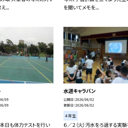
...
を聞いてメモを...
ト
水道キャラバン
06/09
公開日
2026/06/02
06/09
更新日
2026/06/02
４年生
）本日も体力テストを行い
６／２（火）汚水をろ過する実験