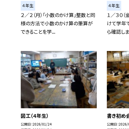
４年生
４年生
２／２（月）「小数のかけ算」整数と同
１／３０（
様の方法で小数のかけ算の筆算が
けて学年で
できることを学...
ら確認しまし
図工（４年生）
書き初め会
公開日
2026/01/24
公開日
2026/