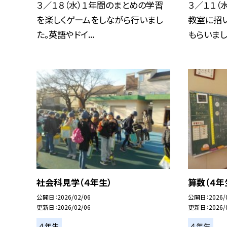
３／１８（水）１年間のまとめの学習
３／１１（
を楽しくゲームをしながら行いまし
教室に招
た。英語やドイ...
もらいまし
社会科見学（４年生）
算数（４年
公開日
2026/02/06
公開日
2026/
更新日
2026/02/06
更新日
2026/
４年生
４年生