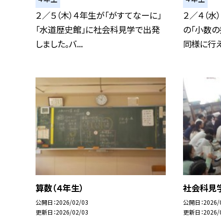
２／５（木）４年生が「がすてなーに」
２／４（水
「水道歴史館」に社会科見学で出発
の「小数
しました。バ...
同様に行える
算数（４年生）
社会科見
公開日
2026/02/03
公開日
2026/
更新日
2026/02/03
更新日
2026/