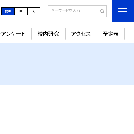
標準
中
大
価アンケート
校内研究
アクセス
予定表