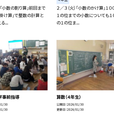
）「小数の割り算」前回まで
２／３（火）「小数のかけ算」１０
の掛け算」で整数の計算と
１の位までの小数についても１
...
の１の位ま...
学事前指導
算数（４年生）
01/30
公開日
2026/01/30
01/30
更新日
2026/01/30