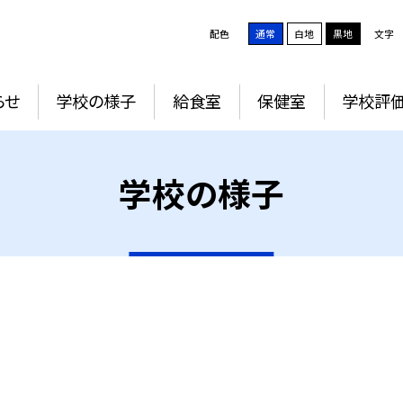
配色
通常
白地
黒地
文字
らせ
学校の様子
給食室
保健室
学校評
学校の様子