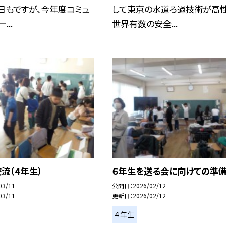
日もですが、今年度コミュ
して東京の水道ろ過技術が高
...
世界有数の安全...
流（４年生）
６年生を送る会に向けての準
03/11
公開日
2026/02/12
03/11
更新日
2026/02/12
４年生