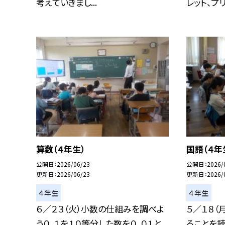
考えていきまし...
レット、プリ.
算数（４年生）
国語（４年
公開日
2026/06/23
公開日
2026/
更新日
2026/06/23
更新日
2026/
４年生
４年生
６／２３（火）小数の仕組みを調べよ
５／１８（
う０．１を１０等分した数を０．０１と
ることを