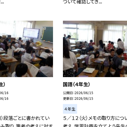
..
ついて確認してき...
生）
国語（４年生）
06/16
公開日
2026/06/15
06/16
更新日
2026/06/15
４年生
月）段落ごとに書かれてい
５／１２（火）メモの取り方につ
読み取り、筆者の考えに対す
考え、学習計画を立てよう先生