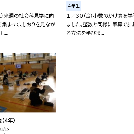
４年生
金）来週の社会科見学に向
１／３０（金）小数のかけ算を学
集まって、しおりを見なが
ました。整数と同様に筆算で計
...
る方法を学びま...
（４年）
01/15