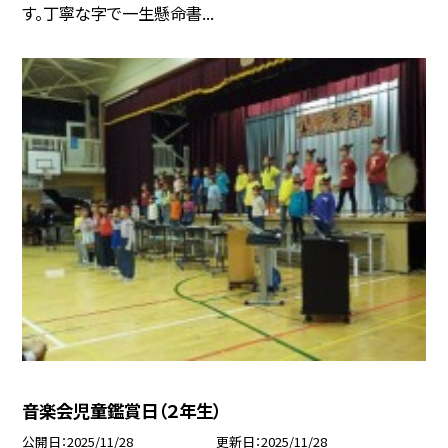
す。丁寧な字で一生懸命書...
音楽会児童鑑賞日（２年生）
公開日
2025/11/28
更新日
2025/11/28