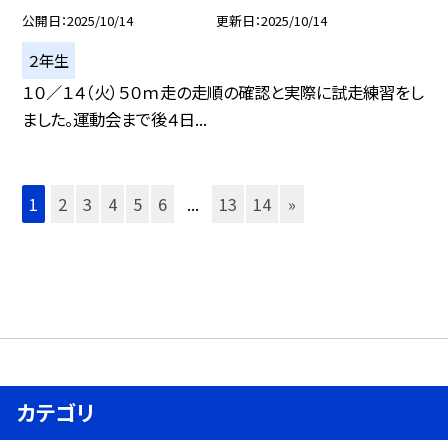
公開日
2025/10/14
更新日
2025/10/14
２年生
１０／１４（火）５０ｍ走の走順の確認と実際に試走練習をし
ました。運動会まで後４日...
1
2
3
4
5
6
...
13
14
»
カテゴリ