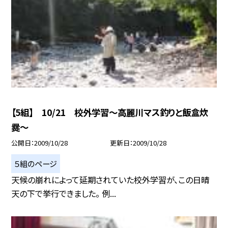
【5組】 10/21 校外学習〜高麗川マス釣りと飯盒炊
爨〜
公開日
2009/10/28
更新日
2009/10/28
５組のページ
天候の崩れによって延期されていた校外学習が、この日晴
天の下で挙行できました。 例...