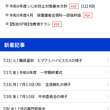
令和８年度 いじめ防止対策基本方針
(122 KB)
PDF
令和８年度４月 保護護者会資料一部抜粋版
PDF
【西池HP用】性教育チラシ
PDF
新着記事
7/21( 火 ) 職員室前 ヒマワリ、ハイビスカスの様子
7/17( 金 ) 令和８年度 一学期終業式
7/13( 月 ) ７月１３日（月） 生徒朝礼の様子
7/10( 金 ) ７月１０日 中央委員会の様子
7/8( 水 ) ７月の専門委員会