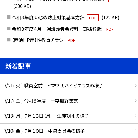
(336 KB)
令和８年度 いじめ防止対策基本方針
(122 KB)
PDF
令和８年度４月 保護護者会資料一部抜粋版
PDF
【西池HP用】性教育チラシ
PDF
新着記事
7/21( 火 ) 職員室前 ヒマワリ、ハイビスカスの様子
7/17( 金 ) 令和８年度 一学期終業式
7/13( 月 ) ７月１３日（月） 生徒朝礼の様子
7/10( 金 ) ７月１０日 中央委員会の様子