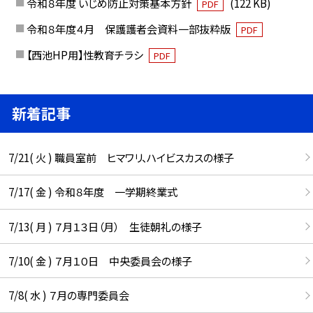
令和８年度 いじめ防止対策基本方針
(122 KB)
PDF
令和８年度４月 保護護者会資料一部抜粋版
PDF
【西池HP用】性教育チラシ
PDF
新着記事
7/21( 火 ) 職員室前 ヒマワリ、ハイビスカスの様子
7/17( 金 ) 令和８年度 一学期終業式
7/13( 月 ) ７月１３日（月） 生徒朝礼の様子
7/10( 金 ) ７月１０日 中央委員会の様子
7/8( 水 ) ７月の専門委員会