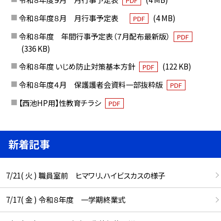
PDF
令和８年度８月 月行事予定表
(4 MB)
PDF
令和８年度 年間行事予定表（７月配布最新版）
PDF
(336 KB)
令和８年度 いじめ防止対策基本方針
(122 KB)
PDF
令和８年度４月 保護護者会資料一部抜粋版
PDF
【西池HP用】性教育チラシ
PDF
新着記事
7/21( 火 ) 職員室前 ヒマワリ、ハイビスカスの様子
7/17( 金 ) 令和８年度 一学期終業式