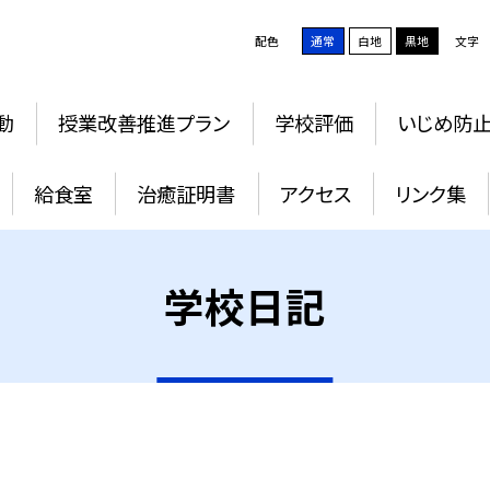
配色
通常
白地
黒地
文字
動
授業改善推進プラン
学校評価
いじめ防
給食室
治癒証明書
アクセス
リンク集
学校日記