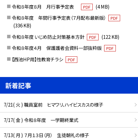
令和８年度８月 月行事予定表
(4 MB)
PDF
令和８年度 年間行事予定表（７月配布最新版）
PDF
(336 KB)
令和８年度 いじめ防止対策基本方針
(122 KB)
PDF
令和８年度４月 保護護者会資料一部抜粋版
PDF
【西池HP用】性教育チラシ
PDF
新着記事
7/21( 火 ) 職員室前 ヒマワリ、ハイビスカスの様子
7/17( 金 ) 令和８年度 一学期終業式
7/13( 月 ) ７月１３日（月） 生徒朝礼の様子