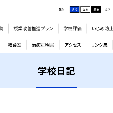
配色
通常
白地
黒地
文字
動
授業改善推進プラン
学校評価
いじめ防
給食室
治癒証明書
アクセス
リンク集
学校日記