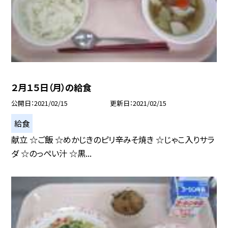
２月１５日（月）の給食
公開日
2021/02/15
更新日
2021/02/15
給食
献立 ☆ご飯 ☆めかじきのピリ辛みそ焼き ☆じゃこ入りサラ
ダ ☆のっぺい汁 ☆黒...