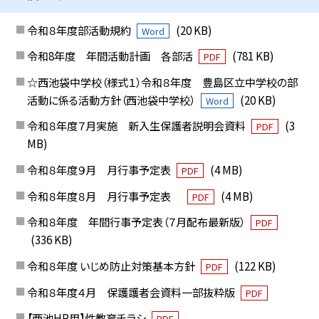
令和８年度部活動規約
(20 KB)
Word
令和8年度 年間活動計画 各部活
(781 KB)
PDF
☆西池袋中学校（様式１）令和８年度 豊島区立中学校の部
活動に係る活動方針（西池袋中学校）
(20 KB)
Word
令和８年度７月実施 新入生保護者説明会資料
(3
PDF
MB)
令和８年度９月 月行事予定表
(4 MB)
PDF
令和８年度８月 月行事予定表
(4 MB)
PDF
令和８年度 年間行事予定表（７月配布最新版）
PDF
(336 KB)
令和８年度 いじめ防止対策基本方針
(122 KB)
PDF
令和８年度４月 保護護者会資料一部抜粋版
PDF
【西池HP用】性教育チラシ
PDF