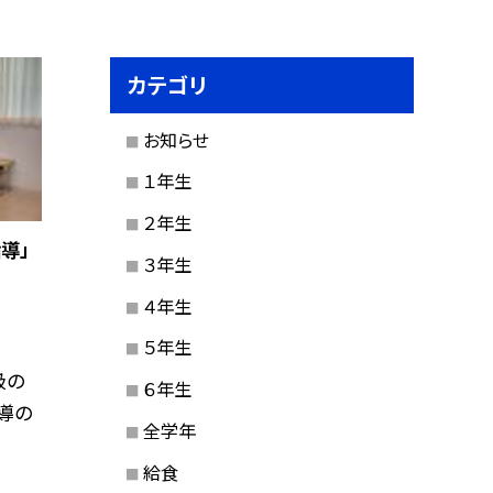
カテゴリ
お知らせ
１年生
２年生
導」
３年生
４年生
５年生
級の
６年生
導の
全学年
給食