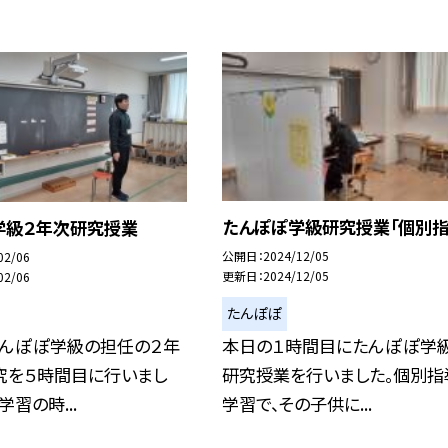
たんぽぽ学級研究授業「個別指
学級２年次研究授業
公開日
2024/12/05
02/06
更新日
2024/12/05
02/06
たんぽぽ
本日の１時間目にたんぽぽ学
たんぽぽ学級の担任の２年
研究授業を行いました。個別指
究を５時間目に行いまし
学習で、その子供に...
習の時...