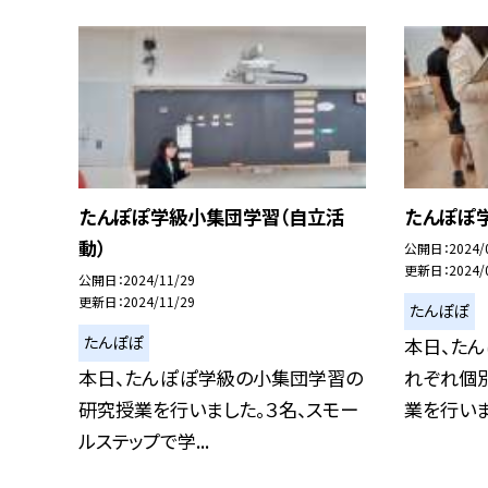
たんぽぽ学級小集団学習（自立活
たんぽぽ
動）
公開日
2024/
更新日
2024/
公開日
2024/11/29
更新日
2024/11/29
たんぽぽ
たんぽぽ
本日、た
本日、たんぽぽ学級の小集団学習の
れぞれ個
研究授業を行いました。３名、スモー
業を行いまし
ルステップで学...