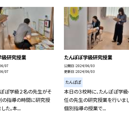
学級研究授業
たんぽぽ学級研究授業
06/07
公開日
2024/06/03
06/07
更新日
2024/06/03
たんぽぽ
んぽぽ学級２名の先生がそ
本日の３校時に、たんぽぽ学級
別の指導の時間に研究授
任の先生の研究授業を行いまし
た。本...
個別指導の授業で...