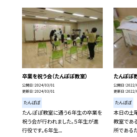
卒業を祝う会（たんぽぽ教室）
たんぽぽ
公開日
2024/03/01
公開日
2022/
更新日
2024/03/01
更新日
2022/
たんぽぽ
たんぽぽ
たんぽぽ教室に通う６年生の卒業を
本日の土
祝う会が行われました。５年生が進
教室であ
行役です。６年生...
所であるた