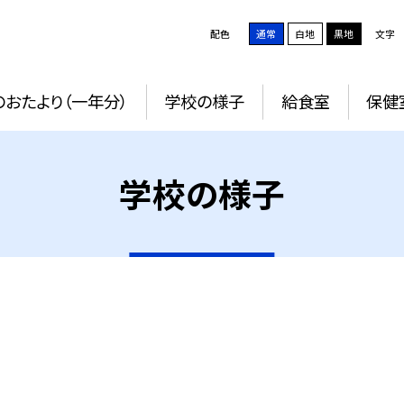
配色
通常
白地
黒地
文字
おたより（一年分）
学校の様子
給食室
保健
学校の様子