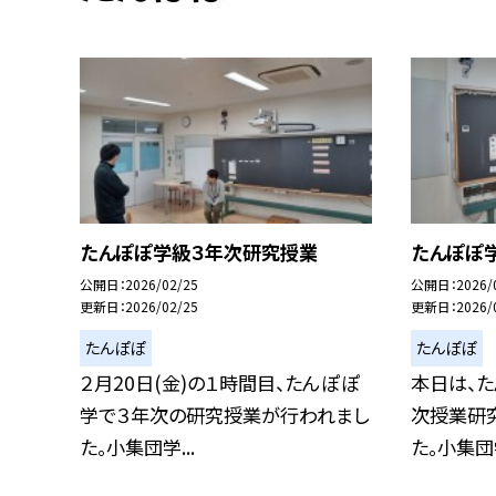
たんぽぽ学級３年次研究授業
たんぽぽ
公開日
2026/02/25
公開日
2026/
更新日
2026/02/25
更新日
2026/
たんぽぽ
たんぽぽ
２月20日(金)の１時間目、たんぽぽ
本日は、
学で３年次の研究授業が行われまし
次授業研
た。小集団学...
た。小集団学