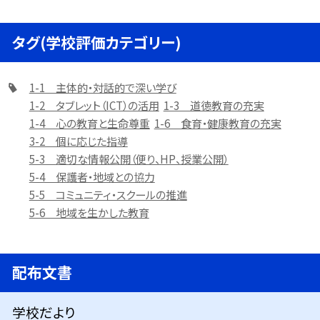
タグ(学校評価カテゴリー)
1-1 主体的・対話的で深い学び
1-2 タブレット（ICT）の活用
1-3 道徳教育の充実
1-4 心の教育と生命尊重
1-6 食育・健康教育の充実
3-2 個に応じた指導
5-3 適切な情報公開（便り、HP、授業公開）
5-4 保護者・地域との協力
5-5 コミュニティ・スクールの推進
5-6 地域を生かした教育
配布文書
学校だより