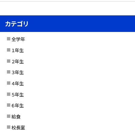
カテゴリ
全学年
１年生
２年生
３年生
４年生
５年生
６年生
給食
校長室