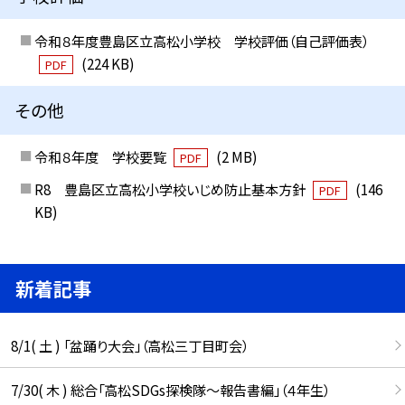
令和８年度豊島区立高松小学校 学校評価（自己評価表）
(224 KB)
PDF
その他
令和８年度 学校要覧
(2 MB)
PDF
R8 豊島区立高松小学校いじめ防止基本方針
(146
PDF
KB)
新着記事
8/1( 土 ) 「盆踊り大会」（高松三丁目町会）
7/30( 木 ) 総合「高松SDGs探検隊〜報告書編」（４年生）