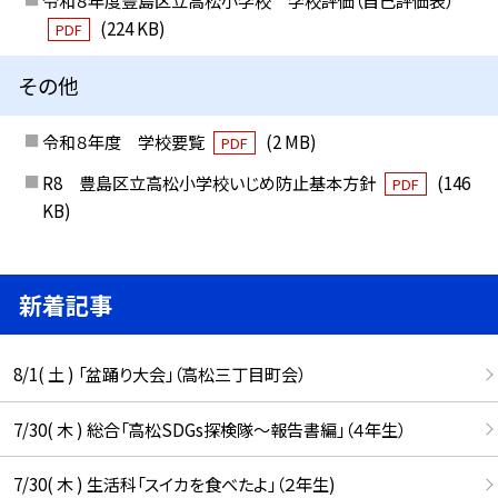
(224 KB)
PDF
その他
令和８年度 学校要覧
(2 MB)
PDF
R8 豊島区立高松小学校いじめ防止基本方針
(146
PDF
KB)
新着記事
8/1( 土 ) 「盆踊り大会」（高松三丁目町会）
7/30( 木 ) 総合「高松SDGs探検隊〜報告書編」（４年生）
7/30( 木 ) 生活科「スイカを食べたよ」（２年生)