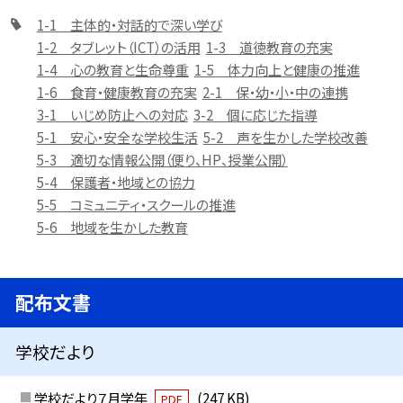
1-1 主体的・対話的で深い学び
1-2 タブレット（ICT）の活用
1-3 道徳教育の充実
1-4 心の教育と生命尊重
1-5 体力向上と健康の推進
1-6 食育・健康教育の充実
2-1 保・幼・小・中の連携
3-1 いじめ防止への対応
3-2 個に応じた指導
5-1 安心・安全な学校生活
5-2 声を生かした学校改善
5-3 適切な情報公開（便り、HP、授業公開）
5-4 保護者・地域との協力
5-5 コミュニティ・スクールの推進
5-6 地域を生かした教育
配布文書
学校だより
学校だより７月学年
(247 KB)
PDF