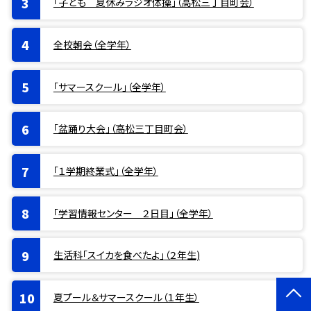
「子ども 夏休みラジオ体操」（高松三丁目町会）
全校朝会（全学年）
「サマースクール」（全学年）
「盆踊り大会」（高松三丁目町会）
「１学期終業式」（全学年）
「学習情報センター ２日目」（全学年）
生活科「スイカを食べたよ」（２年生)
夏プール＆サマースクール（１年生）