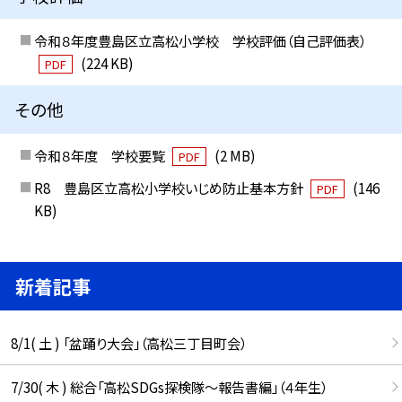
令和８年度豊島区立高松小学校 学校評価（自己評価表）
(224 KB)
PDF
その他
令和８年度 学校要覧
(2 MB)
PDF
R8 豊島区立高松小学校いじめ防止基本方針
(146
PDF
KB)
新着記事
8/1( 土 ) 「盆踊り大会」（高松三丁目町会）
7/30( 木 ) 総合「高松SDGs探検隊〜報告書編」（４年生）