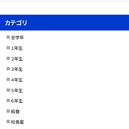
カテゴリ
全学年
１年生
２年生
３年生
４年生
５年生
６年生
給食
校長室