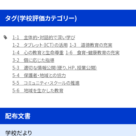
タグ(学校評価カテゴリー)
1-1 主体的・対話的で深い学び
1-2 タブレット（ICT）の活用
1-3 道徳教育の充実
1-4 心の教育と生命尊重
1-6 食育・健康教育の充実
3-2 個に応じた指導
5-3 適切な情報公開（便り、HP、授業公開）
5-4 保護者・地域との協力
5-5 コミュニティ・スクールの推進
5-6 地域を生かした教育
配布文書
学校だより