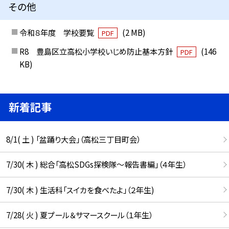
その他
令和８年度 学校要覧
(2 MB)
PDF
R8 豊島区立高松小学校いじめ防止基本方針
(146
PDF
KB)
新着記事
8/1( 土 ) 「盆踊り大会」（高松三丁目町会）
7/30( 木 ) 総合「高松SDGs探検隊〜報告書編」（４年生）
7/30( 木 ) 生活科「スイカを食べたよ」（２年生)
7/28( 火 ) 夏プール＆サマースクール（１年生）