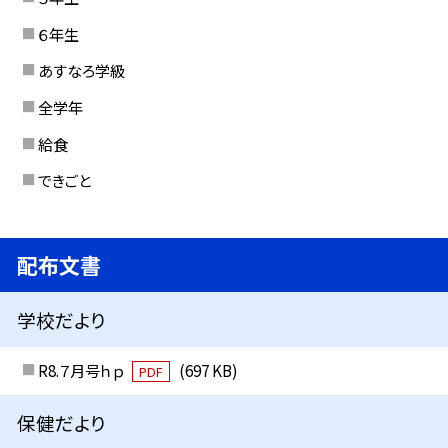
６年生
あすなろ学級
全学年
給食
できごと
配布文書
学校だより
R8.７月号ｈｐ
(697 KB)
PDF
保健だより