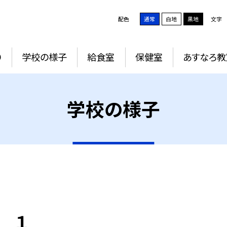
配色
通常
白地
黒地
文字
り
学校の様子
給食室
保健室
あすなろ教
学校の様子
 １